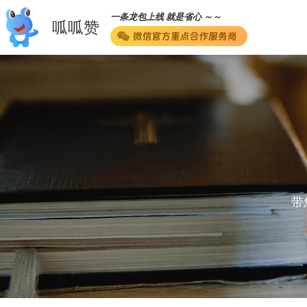
一条龙包上线 就是省心 ～～
呱呱赞
带