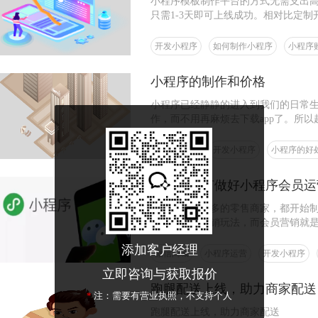
小程序模板制作平台的方式无需支出
只需1-3天即可上线成功。相对比定
开发小程序
如何制作小程序
小程序
小程序的制作和价格
小程序已经静静的进入到我们的日常
作，而不用再麻烦去下载app了。所
渠道或者宣传自己的业务，一个小程
小程序开发
开发小程序
小程序的好
新手该如何做好小程序会员运
目前，越来越多的零售商家，都开始
懂得新零售营销玩法，而会员营销就
添加客户经理
微信商城
小程序运营
开发小程序
立即咨询与获取报价
跑腿配送上线，助力商家配送
*
注：需要有营业执照，不支持个人
跑腿配送上线，助力商家配送