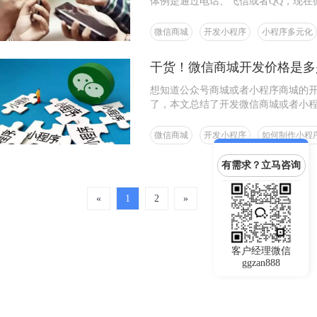
体例是通过电话、飞信或者QQ，现在
+；购物体例也从以往的出门逛街购物
微信商城
开发小程序
小程序多元化
干货！微信商城开发价格是多
想知道公众号商城或者小程序商城的
了，本文总结了开发微信商城或者小
微信商城
开发小程序
如何制作小程
有需求？立马咨询
«
1
2
»
客户经理微信
ggzan888