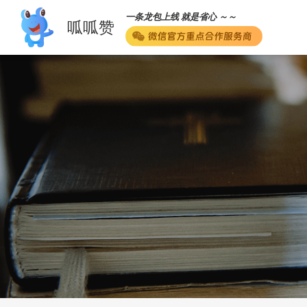
一条龙包上线 就是省心 ～～
呱呱赞