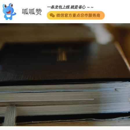
一条龙包上线 就是省心 ～～
呱呱赞