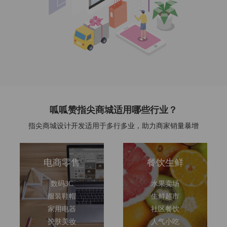
呱呱赞指尖商城适用哪些行业？
指尖商城设计开发适用于多行多业，助力商家销量暴增
电商零售
餐饮生鲜
数码3C
水果卖场
服装鞋帽
生鲜超市
家用电器
社区餐饮
护肤美妆
人气小吃