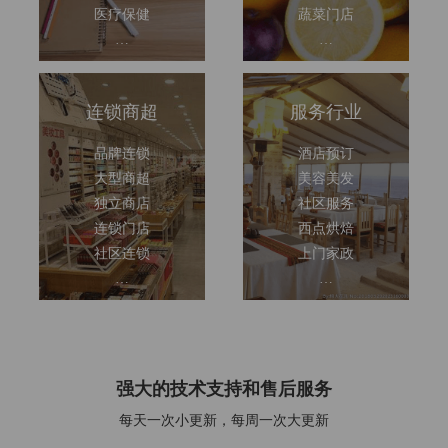
医疗保健
蔬菜门店
…
…
连锁商超
服务行业
品牌连锁
酒店预订
大型商超
美容美发
独立商店
社区服务
连锁门店
西点烘焙
社区连锁
上门家政
…
…
强大的技术支持和售后服务
每天一次小更新，每周一次大更新