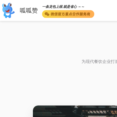
一条龙包上线 就是省心 ～～
呱呱赞
为现代餐饮企业打