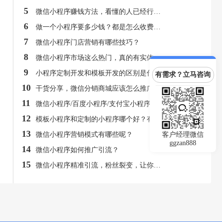
5
微信小程序赚钱方法，看懂的人已经行动了！
6
做一个小程序要多少钱？都是怎么收费的呢？
7
微信小程序门店营销有哪些技巧？
8
微信小程序市场这么热门，真的有实体店获利吗？
9
小程序定制开发和模板开发的区别是什么？
有需求？立马咨询
10
干货分享，微信分销商城应该怎么推广呢？
11
微信小程序/百度小程序/支付宝小程序都有什么特点？
12
模板小程序和定制的小程序哪个好？有什么区别？
13
微信小程序营销模式有哪些呢？
客户经理微信
ggzan888
14
微信小程序如何推广引流？
15
微信小程序精准引流，粉丝裂变，让你的销售额飞起来！