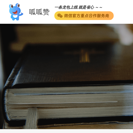
一条龙包上线 就是省心 ～～
呱呱赞