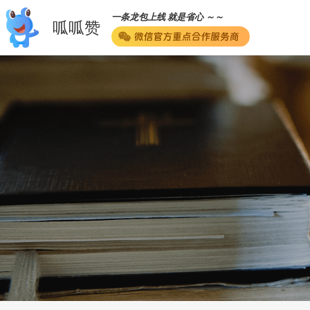
一条龙包上线 就是省心 ～～
呱呱赞