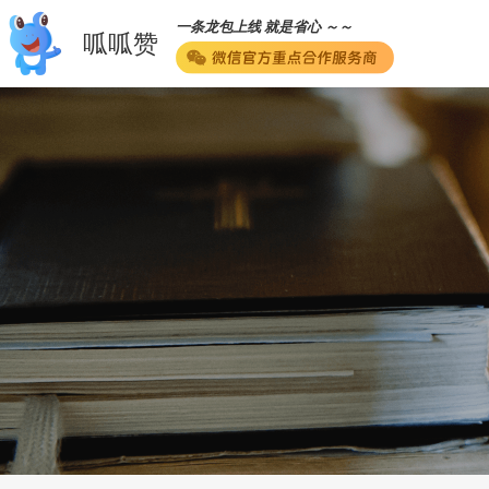
一条龙包上线 就是省心 ～～
呱呱赞