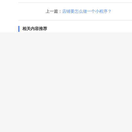
上一篇：
店铺要怎么做一个小程序？
相关内容推荐
【更新】指尖商城4.2.2版本已发布
【更新】指尖商城4.2.6版本已发布
开发一个小程序要多少钱？
微信小程序赚钱方法，看懂的人已经行动了！
【用户留存秘籍】微信小程序运营者必须收藏！
微信小程序商城该如何运营？
微信小程序如何解决在线教育的平台问题?
小程序开发需要多少钱，费用是多少，有免费吗？