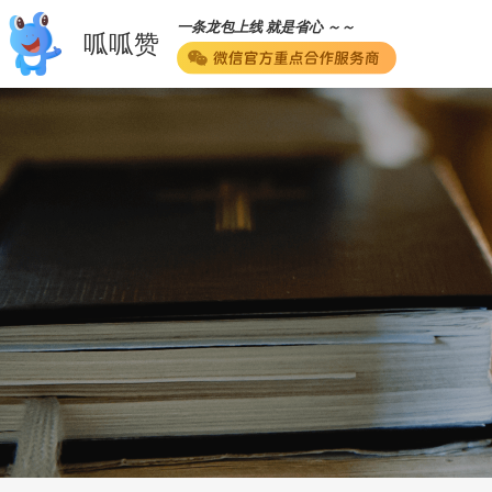
一条龙包上线 就是省心 ～～
呱呱赞