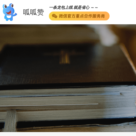
一条龙包上线 就是省心 ～～
呱呱赞