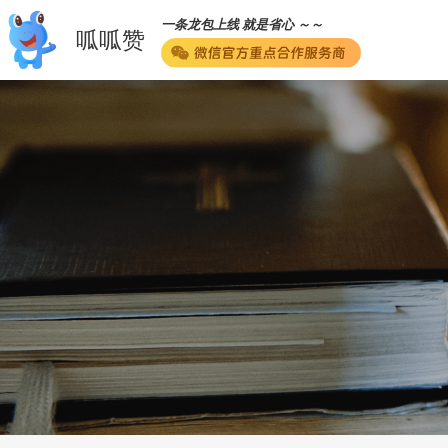
一条龙包上线 就是省心 ～～
呱呱赞