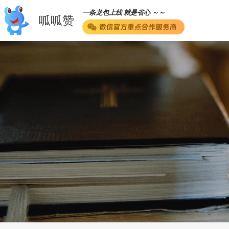
一条龙包上线 就是省心 ～～
呱呱赞