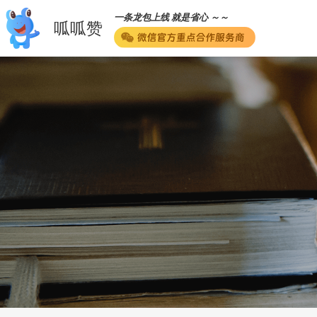
一条龙包上线 就是省心 ～～
呱呱赞