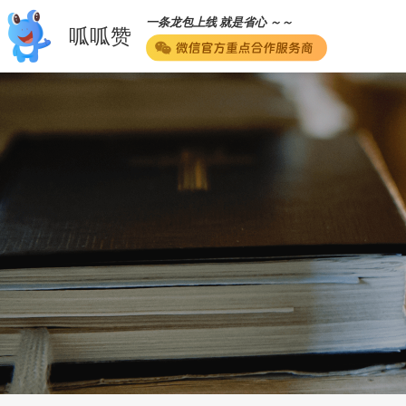
一条龙包上线 就是省心 ～～
呱呱赞