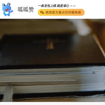
一条龙包上线 就是省心 ～～
呱呱赞