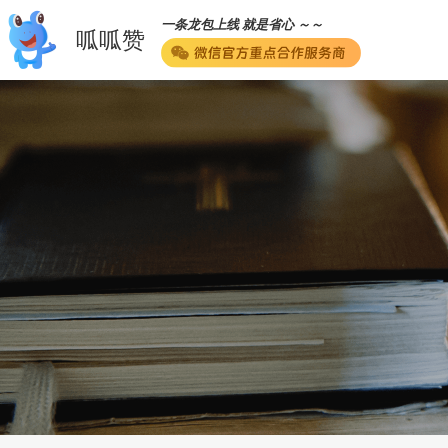
一条龙包上线 就是省心 ～～
呱呱赞