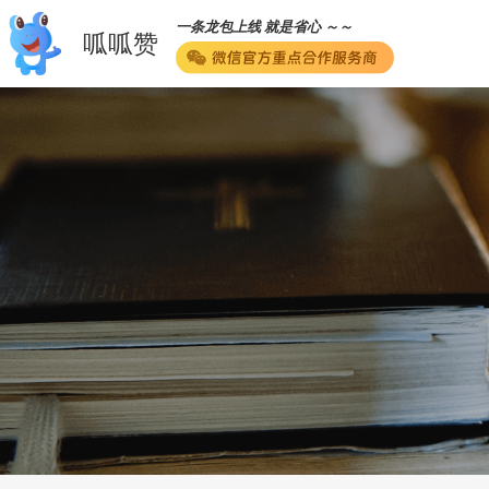
一条龙包上线 就是省心 ～～
呱呱赞