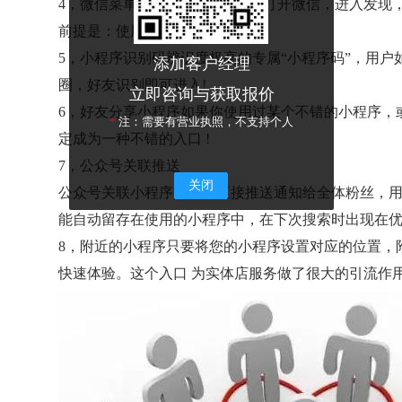
4，微信菜单“发现”——“小程序”打开微信，进入发
前提是：使用过任意一款小程序。
5，小程序识别码辨识度极高的专属“小程序码”，用
添加客户经理
圈，好友识别即可进入!
立即咨询与获取报价
6，好友分享小程序如果你使用过某个不错的小程序，
*
注：需要有营业执照，不支持个人
定成为一种不错的入口 !
7，公众号关联推送
关闭
公众号关联小程序时，会直接推送通知给全体粉丝，
能自动留存在使用的小程序中，在下次搜索时出现在
8，附近的小程序只要将您的小程序设置对应的位置，
快速体验。这个入口 为实体店服务做了很大的引流作