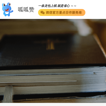
一条龙包上线 就是省心 ～～
呱呱赞