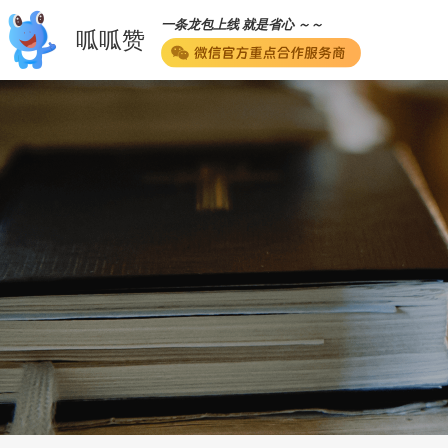
一条龙包上线 就是省心 ～～
呱呱赞