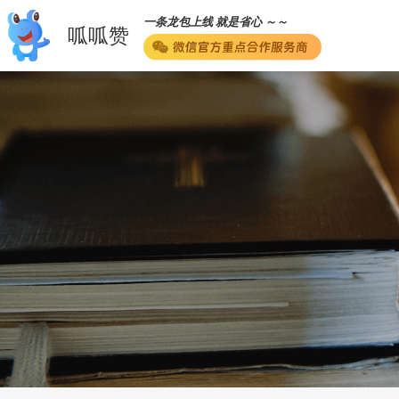
一条龙包上线 就是省心 ～～
呱呱赞