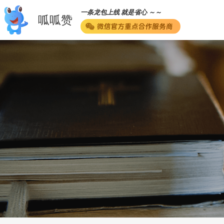
一条龙包上线 就是省心 ～～
呱呱赞