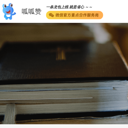
一条龙包上线 就是省心 ～～
呱呱赞