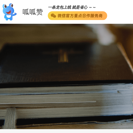
一条龙包上线 就是省心 ～～
呱呱赞