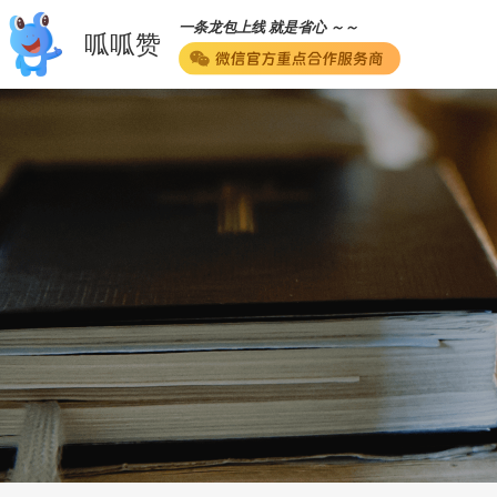
一条龙包上线 就是省心 ～～
呱呱赞