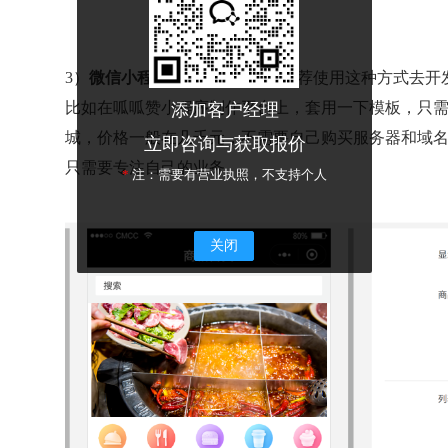
3）
微信小程序商城制作平台
，推荐使用这种方式去开
比如在呱呱赞小程序制作平台上，套用一下模板，只
添加客户经理
城，价格一般在几千元，不需要自己购买服务器和域
立即咨询与获取报价
只需要专注自己的业务
*
注：需要有营业执照，不支持个人
关闭