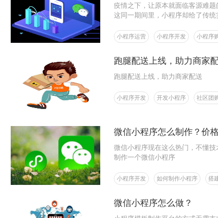
疫情之下，让原本就面临客源难题
这同一期间里，小程序却给了传统
程序拉近了商家和客户之间的距离
过吗？
小程序运营
小程序开发
小程序
跑腿配送上线，助力商家
跑腿配送上线，助力商家配送
小程序开发
开发小程序
社区团
微信小程序怎么制作？价
微信小程序现在这么热门，不懂技
制作一个微信小程序
小程序开发
如何制作小程序
搭
微信小程序怎么做？