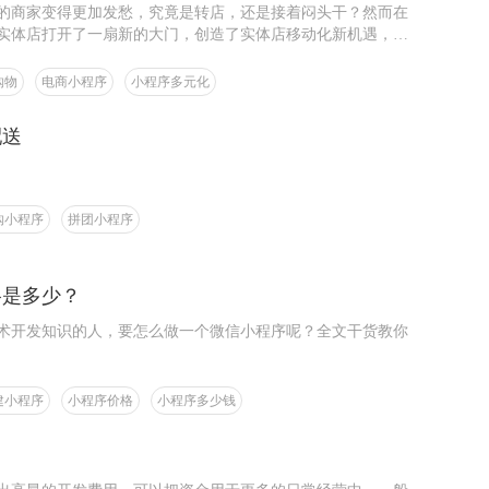
的商家变得更加发愁，究竟是转店，还是接着闷头干？然而在
实体店打开了一扇新的大门，创造了实体店移动化新机遇，小
，小程序易用性已经被大家广泛使用，作为商家的你们有了解
购物
电商小程序
小程序多元化
配送
购小程序
拼团小程序
格是多少？
术开发知识的人，要怎么做一个微信小程序呢？全文干货教你
建小程序
小程序价格
小程序多少钱