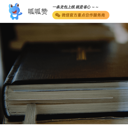
一条龙包上线 就是省心 ～～
呱呱赞