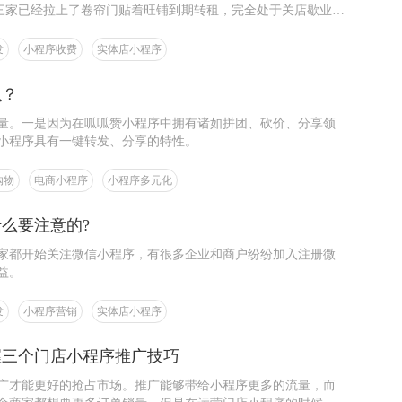
两三家已经拉上了卷帘门贴着旺铺到期转租，完全处于关店歇业的
发
小程序收费
实体店小程序
么？
量。一是因为在呱呱赞小程序中拥有诸如拼团、砍价、分享领
小程序具有一键转发、分享的特性。
购物
电商小程序
小程序多元化
么要注意的?
家都开始关注微信小程序，有很多企业和商户纷纷加入注册微
益。
发
小程序营销
实体店小程序
握三个门店小程序推广技巧
广才能更好的抢占市场。推广能够带给小程序更多的流量，而