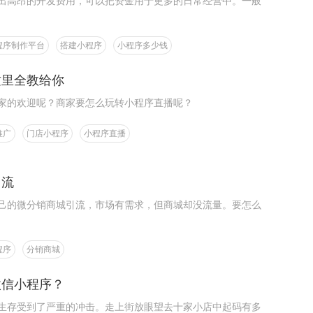
出高昂的开发费用，可以把资金用于更多的日常经营中。一般
程序制作平台
搭建小程序
小程序多少钱
这里全教给你
家的欢迎呢？商家要怎么玩转小程序直播呢？
推广
门店小程序
小程序直播
引流
己的微分销商城引流，市场有需求，但商城却没流量。要怎么
程序
分销商城
微信小程序？
生存受到了严重的冲击。走上街放眼望去十家小店中起码有多