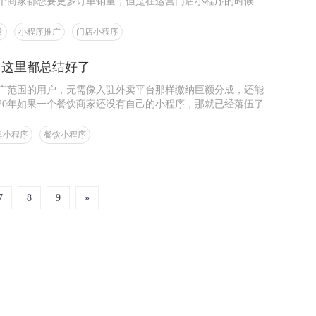
个商家都想要更多订单销量，但是在运营门店小程序的时候，
家没能掌握推广技巧所致。
发
小程序推广
门店小程序
？这里都总结好了
广范围的用户，无需像入驻外卖平台那样缴纳巨额分成，还能
20年如果一个餐饮商家还没有自己的小程序，那就已经落伍了
建小程序
餐饮小程序
7
8
9
»