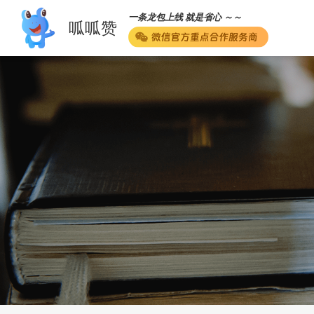
一条龙包上线 就是省心 ～～
呱呱赞