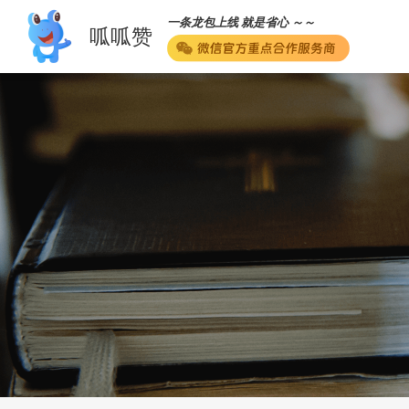
一条龙包上线 就是省心 ～～
呱呱赞