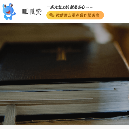
一条龙包上线 就是省心 ～～
呱呱赞