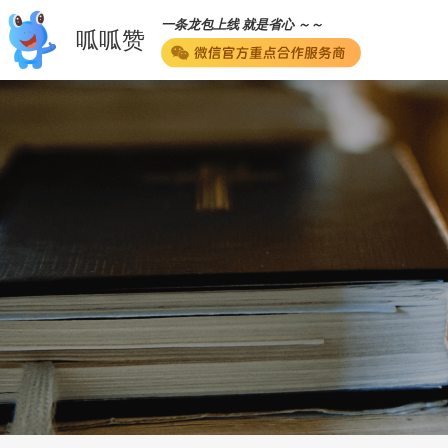
一条龙包上线 就是省心 ～～
呱呱赞