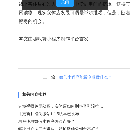
关闭
线下实体店在过去的几年之中受到电商的挤压，使得
网购物，现实实体店发展可谓是举步维艰，但是，随
翻身的机会。
本文由呱呱赞小程序制作平台首发！
上一篇：
微信小程序能帮企业做什么？
相关内容推荐
借短视频免费获客，实体店如何到抖音引流推广？
【更新】指尖微站1.1.5版本已发布
用户使用微信小程序怎么点餐？
解决用户这三大难题，还怕微信分销做不好？