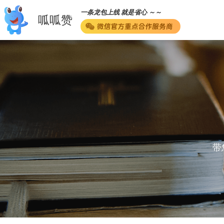
一条龙包上线 就是省心 ～～
呱呱赞
带