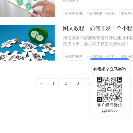
公司呢？
小程序开发
如何制作小程序
小程序
图文教程：如何开发一个小程
相信很多商家朋友都看到身边使用小
序线上来，那小程序要怎么开发呢？
小程序开发
如何制作小程序
搭建小
有需求？立马咨询
«
1
2
3
4
5
6
7
客户经理微信
ggzan888