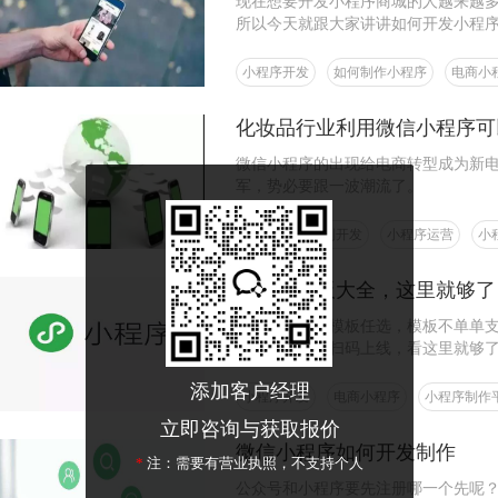
现在想要开发小程序商城的人越来越
所以今天就跟大家讲讲如何开发小程
小程序开发
如何制作小程序
电商小
化妆品行业利用微信小程序可
微信小程序的出现给电商转型成为新
军，势必要跟一波潮流了。
微信小程序定制开发
小程序运营
小
小程序模板大全，这里就够了
上千套小程序模板任选，模板不单单
键选用，极速扫码上线，看这里就够
添加客户经理
小程序开发
电商小程序
小程序制作
立即咨询与获取报价
微信小程序如何开发制作
*
注：需要有营业执照，不支持个人
公众号和小程序要先注册哪一个先呢