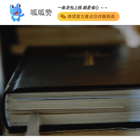
一条龙包上线 就是省心 ～～
呱呱赞