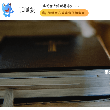
一条龙包上线 就是省心 ～～
呱呱赞
带