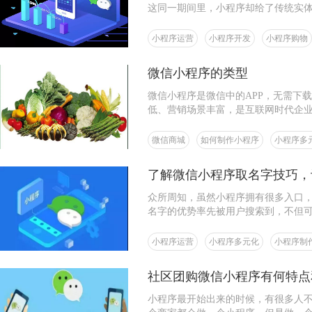
这同一期间里，小程序却给了传统实
程序拉近了商家和客户之间的距离，
过吗？
小程序运营
小程序开发
小程序购物
微信小程序的类型
微信小程序是微信中的APP，无需下
低、营销场景丰富，是互联网时代企
微信商城
如何制作小程序
小程序多
了解微信小程序取名字技巧，
众所周知，虽然小程序拥有很多入口
名字的优势率先被用户搜索到，不但
小程序运营
小程序多元化
小程序制
社区团购微信小程序有何特点
小程序最开始出来的时候，有很多人