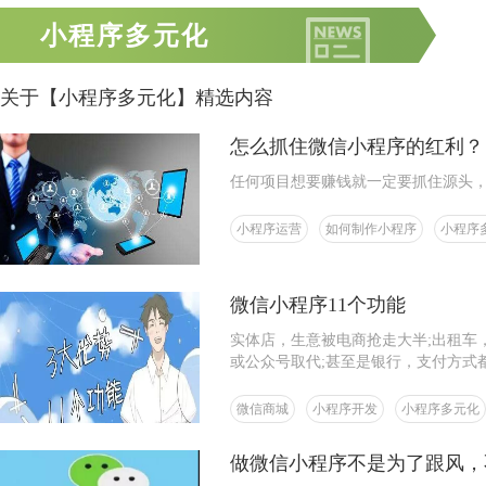
小程序多元化
关于【小程序多元化】精选内容
怎么抓住微信小程序的红利？
任何项目想要赚钱就一定要抓住源头
小程序运营
如何制作小程序
小程序
微信小程序11个功能
实体店，生意被电商抢走大半;出租车
或公众号取代;甚至是银行，支付方式
了!
微信商城
小程序开发
小程序多元化
做微信小程序不是为了跟风，