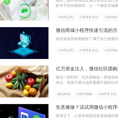
微信二级分销系统是通过帮助企业打
析等不同功能模块，让一个微信店铺
小程序运营
小程序多元化
小程序推
微信商城小程序快速引流的方
现在很多商家都拥有了属于自己的微
小程序运营
小程序多元化
小程序制
亿万资金注入，微信社区团购
最近一段时间，社区团购这一赛道热
传出。曾因千团大战而萎靡不振的社
力，能够吸引源源不断的创业者？
微信商城
小程序购物
小程序多元化
生意难做？试试用微信小程序
疫情之下，让原本就面临客源难题的