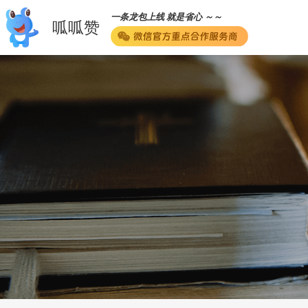
一条龙包上线 就是省心 ～～
呱呱赞