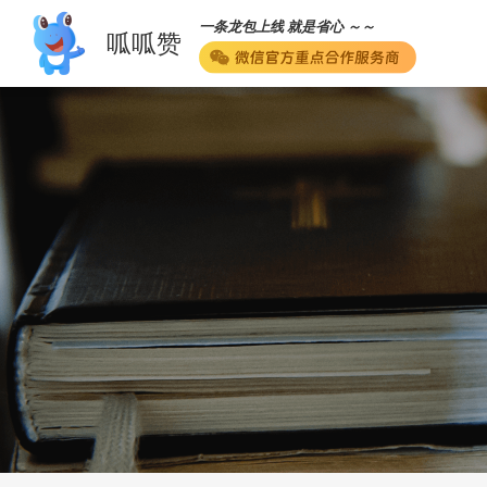
一条龙包上线 就是省心 ～～
呱呱赞