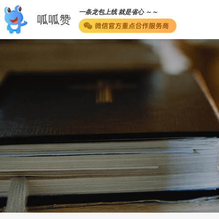
一条龙包上线 就是省心 ～～
呱呱赞