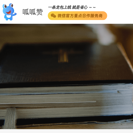
一条龙包上线 就是省心 ～～
呱呱赞