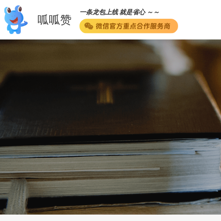
一条龙包上线 就是省心 ～～
呱呱赞