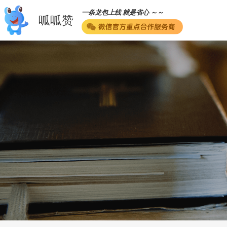
一条龙包上线 就是省心 ～～
呱呱赞