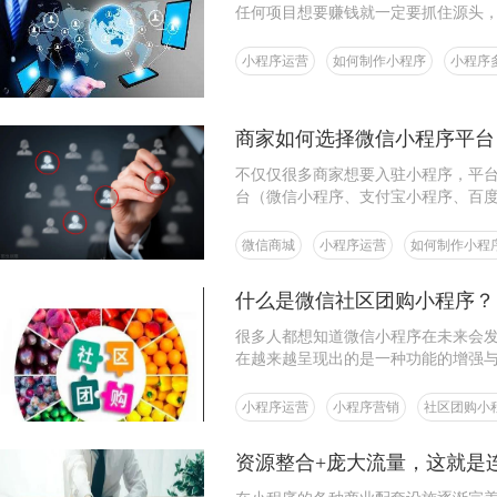
任何项目想要赚钱就一定要抓住源头
小程序运营
如何制作小程序
小程序
商家如何选择微信小程序平台
不仅仅很多商家想要入驻小程序，平
台（微信小程序、支付宝小程序、百
该选择什么样的平台入驻呢？
微信商城
小程序运营
如何制作小程
什么是微信社区团购小程序？
很多人都想知道微信小程序在未来会
在越来越呈现出的是一种功能的增强
戏、商城……从而使得人们都能够在
够不断壮大下去的根本。
小程序运营
小程序营销
社区团购小
资源整合+庞大流量，这就是