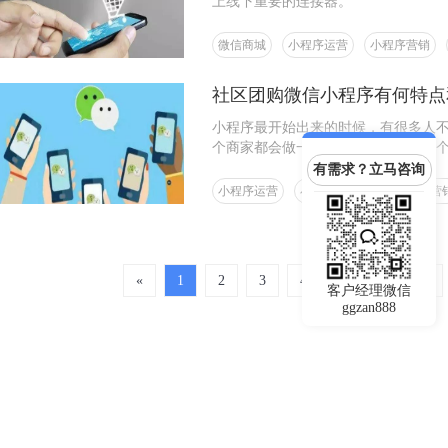
上线下重要的连接器。
微信商城
小程序运营
小程序营销
社区团购微信小程序有何特点
小程序最开始出来的时候，有很多人
个商家都会做一个小程序，但是做一
多人都思考的问题！
有需求？立马咨询
小程序运营
小程序多元化
小程序营
«
1
2
3
4
5
6
7
客户经理微信
ggzan888