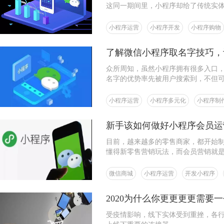
这同一期间里，小程序却给了传统实
程序拉近了商家和客户之间的距离，
过吗？
小程序运营
小程序开发
小程序购物
了解微信小程序取名字技巧，
众所周知，虽然小程序拥有很多入口
名字的优势率先被用户搜索到，不但
小程序运营
小程序多元化
小程序制
新手该如何做好小程序会员运
目前，越来越多的零售商家，都开始
懂得新零售营销玩法，而会员营销就
微信商城
小程序运营
开发小程序
2020为什么你更更更更需要
受疫情影响，线下实体受到重挫，各