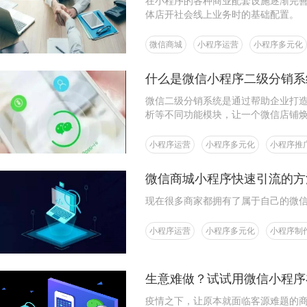
在小程序的各种商业配套设施逐渐完
体店开社会线上业务时的基础配置。
微信商城
小程序运营
小程序多元化
什么是微信小程序二级分销系
微信二级分销系统是通过帮助企业打
析等不同功能模块，让一个微信店铺
小程序运营
小程序多元化
小程序推
微信商城小程序快速引流的方
现在很多商家都拥有了属于自己的微
小程序运营
小程序多元化
小程序制
生意难做？试试用微信小程序
疫情之下，让原本就面临客源难题的