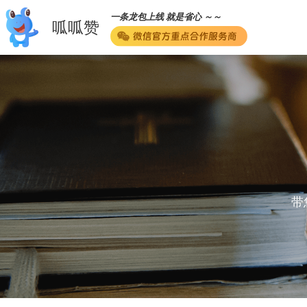
一条龙包上线 就是省心 ～～
呱呱赞
带