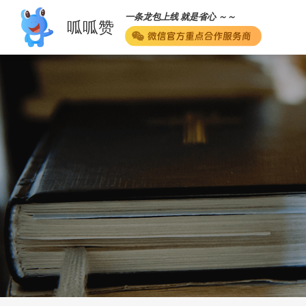
一条龙包上线 就是省心 ～～
呱呱赞