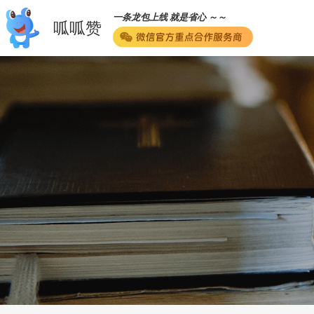
一条龙包上线 就是省心 ～～
呱呱赞