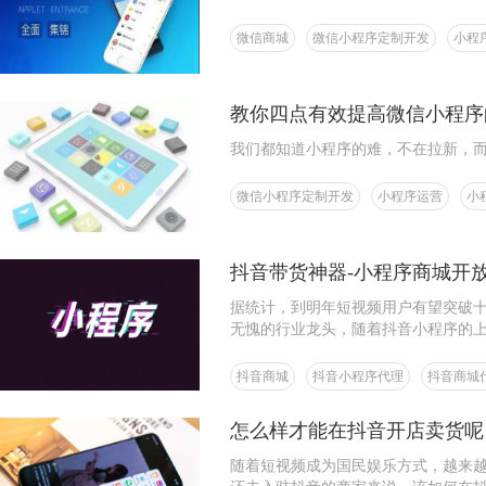
微信商城
微信小程序定制开发
小程
教你四点有效提高微信小程序
我们都知道小程序的难，不在拉新，
微信小程序定制开发
小程序运营
小
抖音带货神器-小程序商城开
据统计，到明年短视频用户有望突破
无愧的行业龙头，随着抖音小程序的
抖音商城
抖音小程序代理
抖音商城
怎么样才能在抖音开店卖货呢
随着短视频成为国民娱乐方式，越来