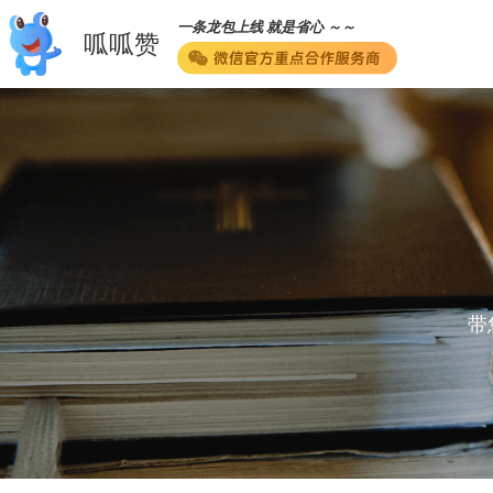
一条龙包上线 就是省心 ～～
呱呱赞
带