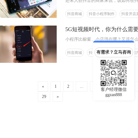
还未入驻抖音的商家来说，该如何在
骤
抖音商城
抖音小程序制作
抖音开店
5G短视频时代，你为什么需
小程序比橱窗、小店强在哪？又该怎
有需求？立马咨询
抖音商城
抖音小程序运营
抖音小程
«
1
2
...
21
22
23
客户经理微信
ggzan888
29
»