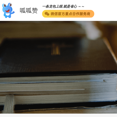
一条龙包上线 就是省心 ～～
呱呱赞