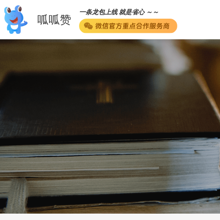
一条龙包上线 就是省心 ～～
呱呱赞