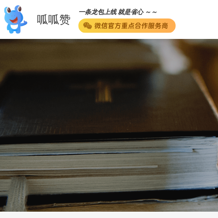
一条龙包上线 就是省心 ～～
呱呱赞