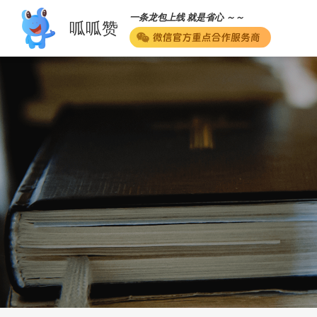
一条龙包上线 就是省心 ～～
呱呱赞