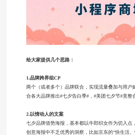
给大家提供几个思路：
1.品牌跨界组CP
两个（或者多个）品牌联合，实现流量叠加与用户
合各大品牌推出#七夕告白季#，#美团七夕节#竟整
2.以情动人的文案
七夕品牌借势海报，基本都以牛郎织女作为切入点
创意海报中不乏优秀的洞察，比如京东的“快生活、