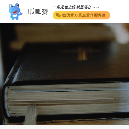
一条龙包上线 就是省心 ～～
呱呱赞