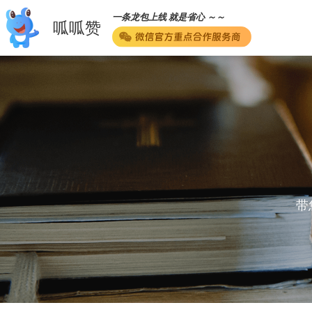
一条龙包上线 就是省心 ～～
呱呱赞
带