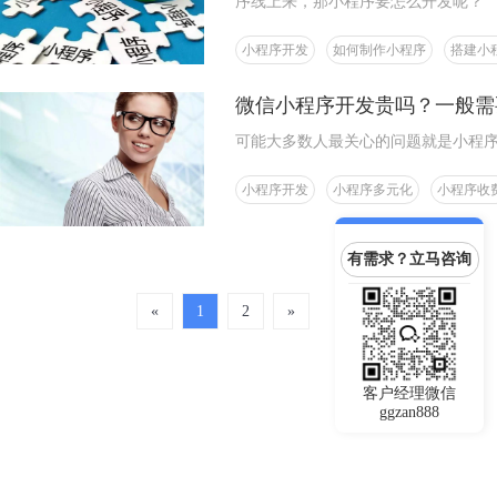
序线上来，那小程序要怎么开发呢？
小程序开发
如何制作小程序
搭建小
微信小程序开发贵吗？一般需
可能大多数人最关心的问题就是小程序
小程序开发
小程序多元化
小程序收
有需求？立马咨询
«
1
2
»
客户经理微信
ggzan888