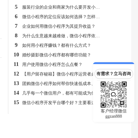
5
服装行业的企业和商家为什么要开发小程序？
6
微信小程序的定位应该如何选择？怎样才能做到吸粉？
7
企业如何用微信小程序为其提升收益？
8
为什么生意越来越难做，微信小程序依然前景光明？
9
如何用小程序赚钱？都有什么方式？
10
婚纱摄影微信小程序都有哪些功能？
11
用户使用微信小程序怎么点餐？
12
有需求？立马咨询
【用户留存秘籍】微信小程序运营者必须收藏！
13
团购微信小程序如何帮你快速低成本、大批量卖货？
14
几乎每一个微信用户，都有可能成为你的微信小程序用户
15
微信小程序开发平台哪个好？主要看这几点
客户经理微信
ggzan888