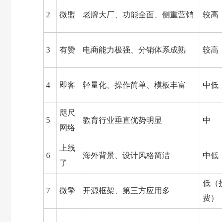
2
微盟
老牌大厂、功能全面、侧重营销
较高
3
有赞
电商能力极强、分销体系成熟
较高
4
即客
轻量化、操作简单、模板丰富
中低
咫尺
5
教育行业垂直优势明显
中
网络
上线
6
海外背景、设计风格简洁
中低
了
低（
7
微擎
开源框架、第三方应用多
费）