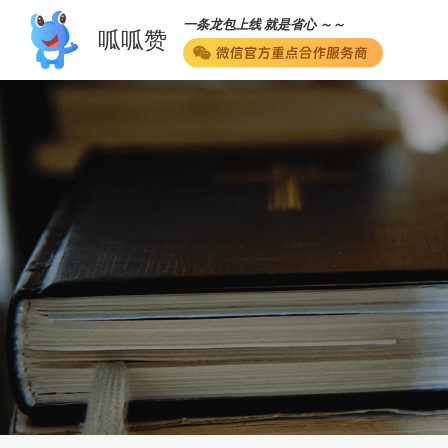
一条龙包上线 就是省心 ～～
呱呱赞