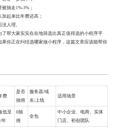
抽走1%-3%；
八加起来比年费还高；
后没人理。
是为了帮大家实实在在地筛选出真正值得选的小程序平
如果你正在纠结选哪家做小程序，这篇文章应该能帮你
是否
服务器/域
年费
适用场景
抽佣
名/上线
版低至
0抽
中小企业、电商、实体
全包
元/年
佣
门店、初创团队