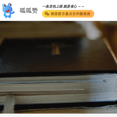
一条龙包上线 就是省心 ～～
呱呱赞