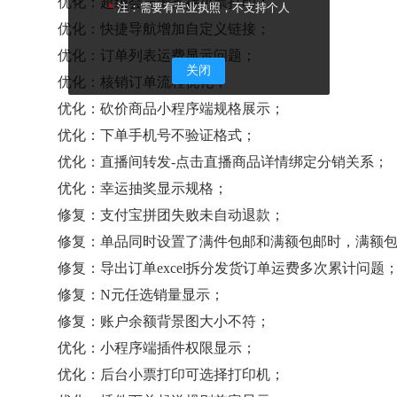
优化：超级会员卡支持小票打印；
*
注：需要有营业执照，不支持个人
优化：快捷导航增加自定义链接；
优化：订单列表运费显示问题；
关闭
优化：核销订单流程优化；
优化：砍价商品小程序端规格展示；
优化：下单手机号不验证格式；
优化：直播间转发-点击直播商品详情绑定分销关系；
优化：幸运抽奖显示规格；
修复：支付宝拼团失败未自动退款；
修复：单品同时设置了满件包邮和满额包邮时，满额
修复：导出订单excel拆分发货订单运费多次累计问题
修复：N元任选销量显示；
修复：账户余额背景图大小不符；
优化：小程序端插件权限显示；
优化：后台小票打印可选择打印机；